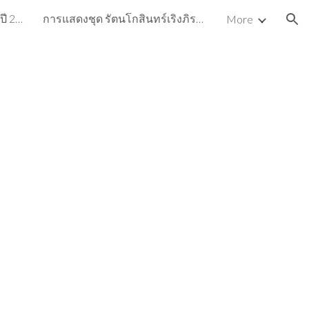
ผลงานดีเด่นและงานนาฏศิลป์ ปี 2563
การแสดงชุด รัตนโกสินทร์เริงภิรมย์
More
ion