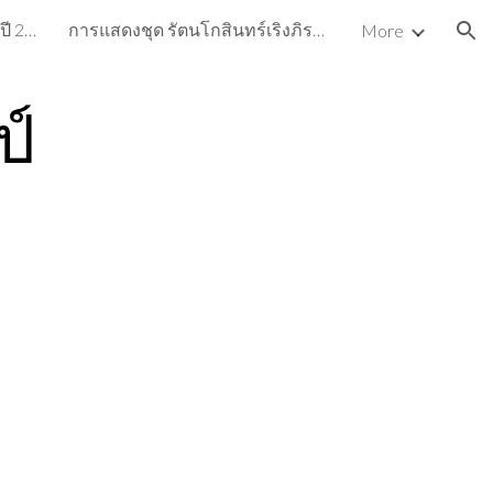
ผลงานดีเด่นและงานนาฏศิลป์ ปี 2563
การแสดงชุด รัตนโกสินทร์เริงภิรมย์
More
ion
ป์