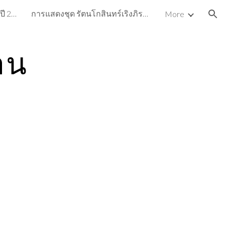
ผลงานดีเด่นและงานนาฏศิลป์ ปี 2563
การแสดงชุด รัตนโกสินทร์เริงภิรมย์
More
ion
าน
3