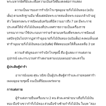
พระมหากษัตริย์และเพื่อความเป็นสวัสดิมงคลต่อการแสดง
ความเป็นมาของการรำเบิกโรง ชุดฉุยฉายกิ่งไม้เงินทอง (ฉบับ
เต็ม) ตามหลักฐานมีมาตั้งแต่สมัยพระบาทสมเด็จพระจอมเกล้าเจ้าอยู่
หัว โดยทรงพระราชนิพนธ์บทร้องที่มีความยาวถึง 7 บท มีพระราช
ประสงค์ให้นำกิ่งไม้เงินทองที่ประเทศราชถวายเป็นเครื่องราช
บรรณาการมาใช้ประกอบการร่ายรำตามบทร้องที่ทรงพระราชนิพนธ์
แต่ปัจจุบันไม่ปรากฏท่ารำฉุยฉายกิ่งไม้เงินทอง (ฉบับเต็ม) คงพบเห็นแต่
ท่ารำฉุยฉายกิ่งไม้เงินทอง (ฉบับตัด) ที่ตัดทอนบทให้สั้นลงเหลือ 3 บท
ความสำคัญของการรำเบิกโรงชุดนี้ คือ ผู้แสดง การแต่งกาย
อุปกรณ์ และกระบวนท่ารำงดงามตามแบบแผนอย่างละครใน
ผู้ประดิษฐ์ท่ารำ
อาจารย์เฉลย ศุขะวณิช เป็นผู้ประดิษฐ์ท่ารำและถ่ายทอดท่ารำ
เพลงฉุยฉายชุดนี้ จนเป็นที่นิยมแพร่หลาย
การแต่งกาย
ผู้รำแต่งกายยืนเครื่องนาง 2 คน ตัวละครฝ่ายนางถือกิ่งไม้เงิน
ทอง มือข้างขวากำกิ่งไม้ทอง ส่วนมือข้างซ้ายกำกิ่งไม้เงิน ในบท "สอง