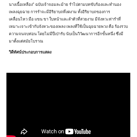
นางเนื้อเหลือง" ฉบับเจ้าจอมละม้าย รำไปตามบทขับร้องและทำนอง
เพลงฉุยฉาย การรำจะมีอิริยาบถที่งดงาม ทั้งอิริยาบถของการ
เคลื่อนไหว มือ แขน ขา ใบหน้าและลำตัวที่สวยงาม มีจังหวะท่ารำที่
เหมาะเจาะเข้ากับจังหวะของเพลง เพลงที่ใช้เป็นฉุยฉายพวง คือ ร้องรวบ
ความจนจบท่อน โดยไม่มีปี่เป่ารับ นับเป็นวิวัฒนาการอีกขั้นหนึ่ง ซึ่งมี
มาตั้งแต่สมัยโบราณ
วิดีทัศน์ประกอบการแสดง