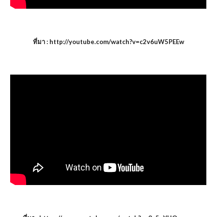
ที่มา : http://youtube.com/watch?v=c2v6uW5PEEw