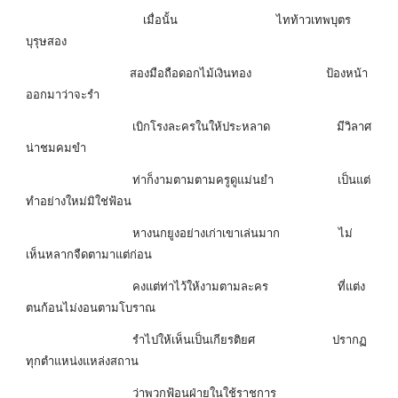
เมื่อนั้น ไทท้าวเทพบุตร
บุรุษสอง
สองมือถือดอกไม้เงินทอง ป้องหน้า
ออกมาว่าจะรำ
เบิกโรงละครในให้ประหลาด มีวิลาศ
น่าชมคมขำ
ท่าก็งามตามตามครูดูแม่นยำ เป็นแต่
ทำอย่างใหม่มิใช่ฟ้อน
หางนกยูงอย่างเก่าเขาเล่นมาก ไม่
เห็นหลากจืดตามาแต่ก่อน
คงแต่ท่าไว้ให้งามตามละคร ที่แต่ง
ตนก้อนไม่งอนตามโบราณ
รำไปให้เห็นเป็นเกียรติยศ ปรากฏ
ทุกตำแหน่งแหล่งสถาน
ว่าพวกฟ้อนฝ่ายในใช้ราชการ